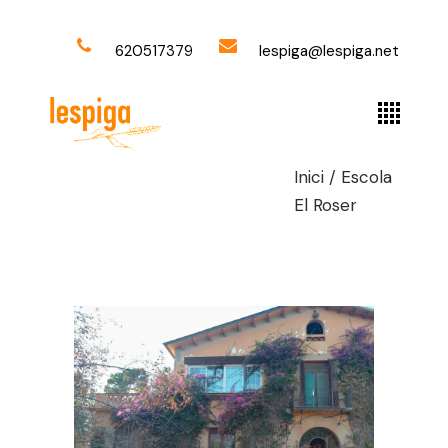
620517379
lespiga@lespiga.net
Inici
/
Escola
El Roser