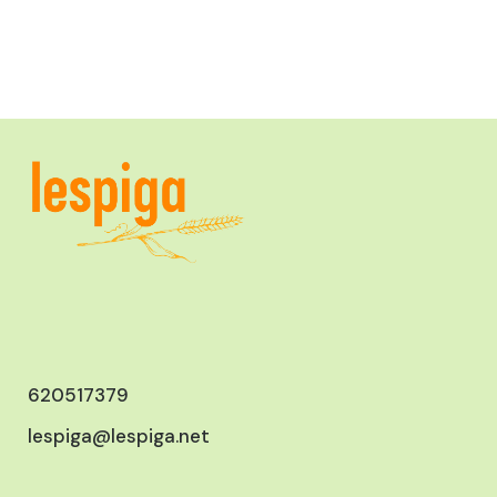
620517379
lespiga@lespiga.net