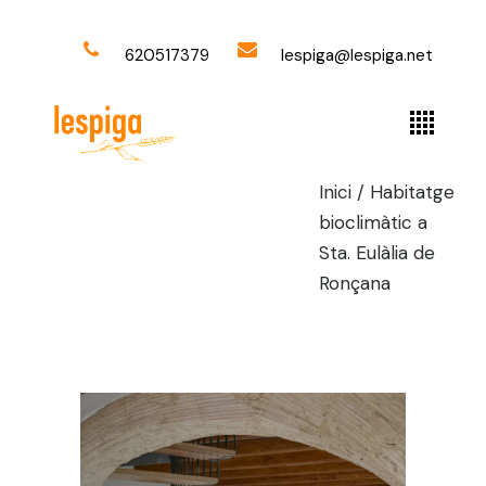
620517379
lespiga@lespiga.net
Inici
/
Habitatge
bioclimàtic a
Sta. Eulàlia de
Ronçana