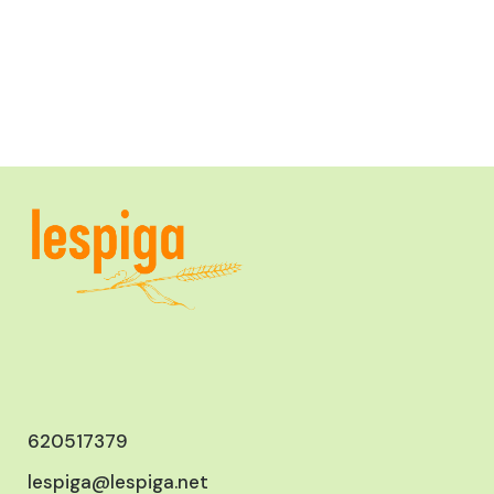
620517379
lespiga@lespiga.net